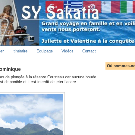
ier
Itinéraire
Equipage
Vidéos
Contact
Où sommes-no
Dominique
 pas de plongée à la réserve Cousteau car aucune bouée
t disponible et il est interdit de jeter l’ancre…