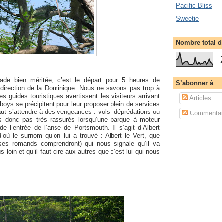
Pacific Bliss
Sweetie
Nombre total 
ade bien méritée, c’est le départ pour 5 heures de
S’abonner à
n direction de la Dominique. Nous ne savons pas trop à
es guides touristiques avertissent les visiteurs arrivant
Articles
boys se précipitent pour leur proposer plein de services
 faut s’attendre à des vengeances : vols, déprédations ou
Commentai
 donc pas très rassurés lorsqu’une barque à moteur
e l’entrée de l’anse de Portsmouth. Il s’agit d’Albert
’où le surnom qu’on lui a trouvé : Albert le Vert, que
sses romands comprendront) qui nous signale qu’il va
 loin et qu’il faut dire aux autres que c’est lui qui nous