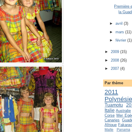
Première 
la Guad
►
avril
(3)
►
mars
(11)
►
février
(1)
►
2009
(15)
►
2008
(26)
►
2007
(4)
Par thème
2011
Polynési
Tuamotu
20
Italie
Australie
Corse
Mer Egé
Canaries
Guad
Afrique
Fakara
Malte
Panama