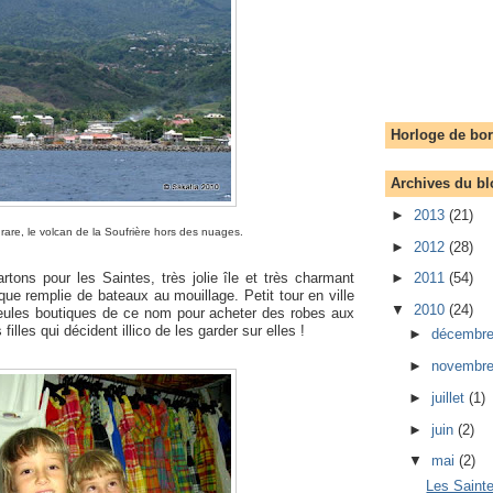
Horloge de bo
Archives du bl
►
2013
(21)
rare, le volcan de la Soufrière hors des nuages.
►
2012
(28)
rtons pour les Saintes, très jolie île et très charmant
►
2011
(54)
ique remplie de bateaux au mouillage. Petit tour en ville
▼
2010
(24)
seules boutiques de ce nom pour acheter des robes aux
filles qui décident illico de les garder sur elles !
►
décembr
►
novembr
►
juillet
(1)
►
juin
(2)
▼
mai
(2)
Les Sainte