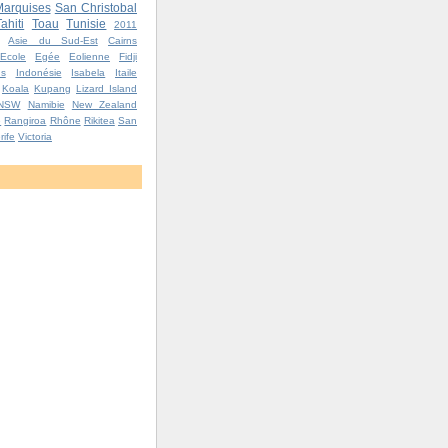
arquises
San Christobal
Tahiti
Toau
Tunisie
2011
Asie du Sud-Est
Cairns
Ecole
Egée
Eolienne
Fidji
ns
Indonésie
Isabela
Itaile
Koala
Kupang
Lizard Island
NSW
Namibie
New Zealand
e
Rangiroa
Rhône
Rikitea
San
rife
Victoria