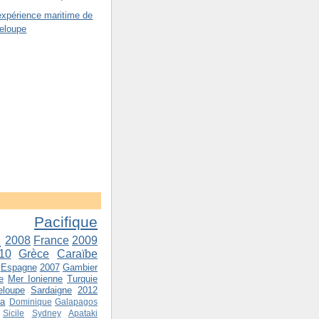
expérience maritime de
eloupe
Pacifique
e
2008
France
2009
10
Grèce
Caraïbe
Espagne
2007
Gambier
e
Mer Ionienne
Turquie
eloupe
Sardaigne
2012
va
Dominique
Galapagos
Sicile
Sydney
Apataki