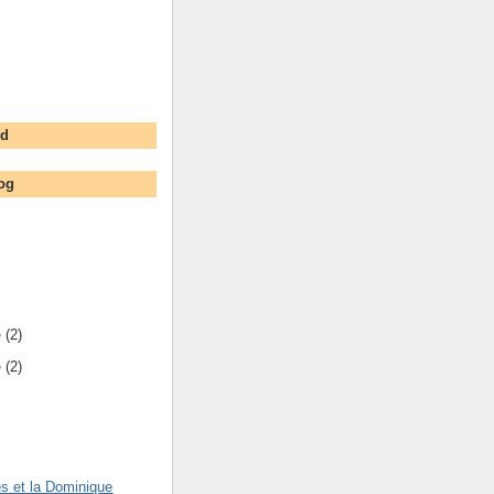
rd
og
e
(2)
e
(2)
s et la Dominique