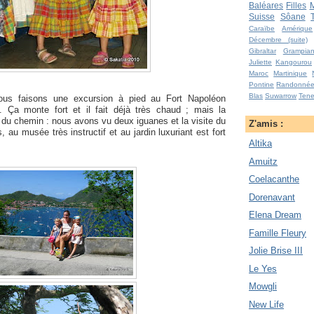
Baléares
Filles
M
Suisse
Sôane
Caraïbe
Amérique
Décembre (suite)
Gibraltar
Grampia
Juliette
Kangourou
Maroc
Martinique
Pontine
Randonné
Blas
Suwarrow
Tene
ous faisons une excursion à pied au Fort Napoléon
e. Ça monte fort et il fait déjà très chaud ; mais la
du chemin : nous avons vu deux iguanes et la visite du
Z'amis :
, au musée très instructif et au jardin luxuriant est fort
Altika
Amuitz
Coelacanthe
Dorenavant
Elena Dream
Famille Fleury
Jolie Brise III
Le Yes
Mowgli
New Life